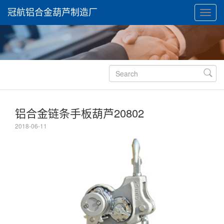
冠航铝合金葫芦制造厂

铝合金链条手板葫芦20802
2018-06-11